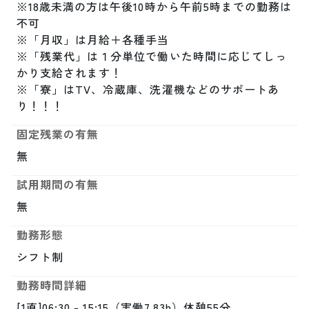
※18歳未満の方は午後10時から午前5時までの勤務は
不可

※「月収」は月給＋各種手当

※「残業代」は１分単位で働いた時間に応じてしっ
かり支給されます！

※「寮」はTV、冷蔵庫、洗濯機などのサポートあ
り！！！
固定残業の有無
無
試用期間の有無
無
勤務形態
シフト制
勤務時間詳細
[1直]06:30 - 15:15（実働7.83h）休憩55分
