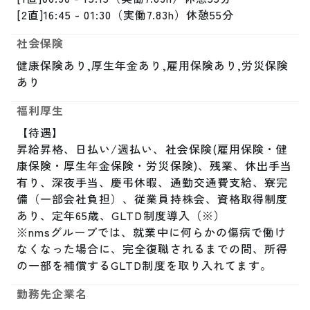
[2直]16:45 - 01:30（実働7.83h）休憩55分
社会保険
健康保険あり,厚生年金あり,雇用保険あり,労災保険
あり
福利厚生
【待遇】

昇給昇格、日払い/週払い、社会保険(雇用保険・健
康保険・厚生年金保険・労災保険)、残業、休出手当
有り、深夜手当、慶弔休暇、通勤交通費支給、寮完
備（一部会社負担）、従業員持株会、資格取得制度
あり、定年65歳、GLTD制度導入（※）

※nmsグループでは、就業中に何らかの傷病で働け
なくなった場合に、完全復職されるまでの間、所得
の一部を補償するGLTD制度を取り入れてます。
勤務先企業名