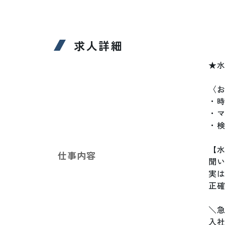
求人詳細
★水
〈お
・
・
・検
【水
仕事内容
聞い
実は
正確
＼急
入社