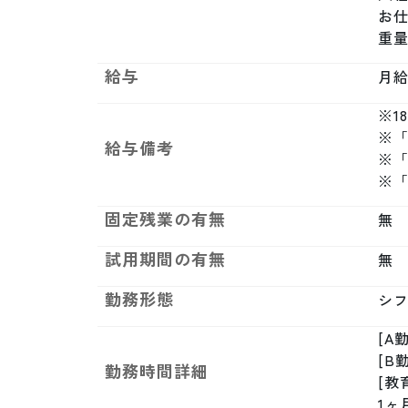
お仕
重
給与
月給制
※1
※「
給与備考
※
※
固定残業の有無
無
試用期間の有無
無
勤務形態
シ
[A勤
[B勤
勤務時間詳細
[教育
1ヶ