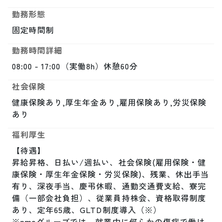
勤務形態
固定時間制
勤務時間詳細
08:00 - 17:00（実働8h）休憩60分
社会保険
健康保険あり,厚生年金あり,雇用保険あり,労災保険
あり
福利厚生
【待遇】

昇給昇格、日払い/週払い、社会保険(雇用保険・健
康保険・厚生年金保険・労災保険)、残業、休出手当
有り、深夜手当、慶弔休暇、通勤交通費支給、寮完
備（一部会社負担）、従業員持株会、資格取得制度
あり、定年65歳、GLTD制度導入（※）

※nmsグループでは、就業中に何らかの傷病で働け