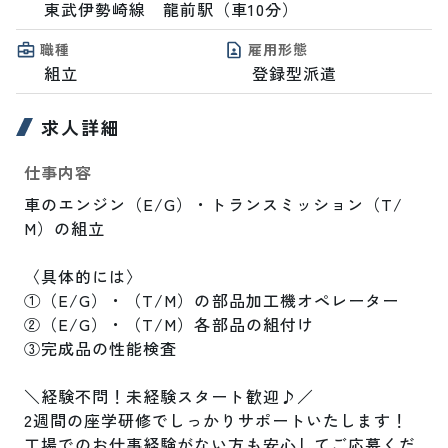
東武伊勢崎線　龍前駅（車10分）
職種
雇用形態
組立
登録型派遣
求人詳細
仕事内容
車のエンジン（E/G）・トランスミッション（T/
M）の組立

〈具体的には〉

①（E/G）・（T/M）の部品加工機オペレーター

②（E/G）・（T/M）各部品の組付け

③完成品の性能検査

＼経験不問！未経験スタート歓迎♪／

2週間の座学研修でしっかりサポートいたします！

工場でのお仕事経験がない方も安心してご応募くだ