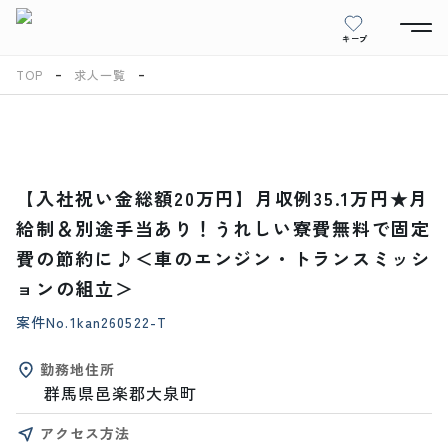
キープ
TOP
求人一覧
【入社祝い金総額20万円】月収例35.1万円★月
給制＆別途手当あり！うれしい寮費無料で固定
費の節約に♪＜車のエンジン・トランスミッシ
ョンの組立＞
案件No.
1kan260522-T
勤務地住所
群馬県邑楽郡大泉町
アクセス方法