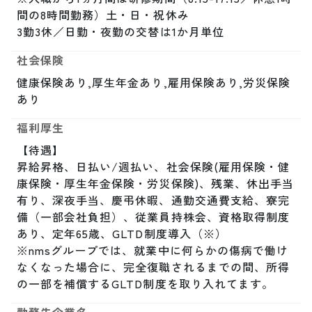
間の8時間勤務）土・日・祝休み

3勤3休／日勤・夜勤の交替は1か月単位
社会保険
健康保険あり,厚生年金あり,雇用保険あり,労災保険
あり
福利厚生
【待遇】

昇給昇格、日払い/週払い、社会保険(雇用保険・健
康保険・厚生年金保険・労災保険)、残業、休出手当
有り、深夜手当、慶弔休暇、通勤交通費支給、寮完
備（一部会社負担）、従業員持株会、資格取得制度
あり、定年65歳、GLTD制度導入（※）

※nmsグループでは、就業中に何らかの傷病で働け
なくなった場合に、完全復職されるまでの間、所得
の一部を補償するGLTD制度を取り入れてます。