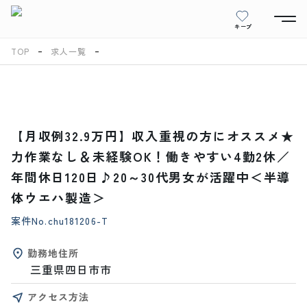
キープ
TOP
求人一覧
【月収例32.9万円】収入重視の方にオススメ★
力作業なし＆未経験OK！働きやすい4勤2休／
年間休日120日♪20～30代男女が活躍中＜半導
体ウエハ製造＞
案件No.
chu181206-T
勤務地住所
三重県四日市市
アクセス方法