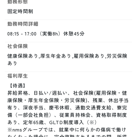
勤務形態
固定時間制
勤務時間詳細
08:15 - 17:00（実働8h）休憩45分
社会保険
健康保険あり,厚生年金あり,雇用保険あり,労災保険
あり
福利厚生
【待遇】

昇給昇格、日払い/週払い、社会保険(雇用保険・健
康保険・厚生年金保険・労災保険)、残業、休出手当
有り、深夜手当、慶弔休暇、通勤交通費支給、寮完
備（一部会社負担）、従業員持株会、資格取得制度
あり、定年65歳、GLTD制度導入（※）

※nmsグループでは、就業中に何らかの傷病で働け
なくなった場合に、完全復職されるまでの間、所得