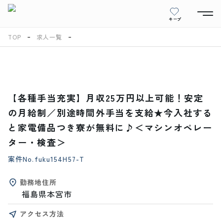
キープ
TOP
求人一覧
【各種手当充実】月収25万円以上可能！安定
の月給制／別途時間外手当を支給★今入社する
と家電備品つき寮が無料に♪＜マシンオペレー
ター・検査＞
案件No.
fuku154H57-T
勤務地住所
福島県本宮市
アクセス方法