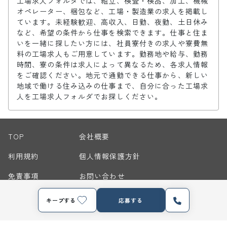
工場求人フォルダでは、組立、検査・検品、加工、機械
オペレーター、梱包など、工場・製造業の求人を掲載し
ています。未経験歓迎、高収入、日勤、夜勤、土日休み
など、希望の条件から仕事を検索できます。仕事と住ま
いを一緒に探したい方には、社員寮付きの求人や寮費無
料の工場求人もご用意しています。勤務地や給与、勤務
時間、寮の条件は求人によって異なるため、各求人情報
をご確認ください。地元で通勤できる仕事から、新しい
地域で働ける住み込みの仕事まで、自分に合った工場求
人を工場求人フォルダでお探しください。
TOP
会社概要
利用規約
個人情報保護方針
免責事項
お問い合わせ
サイトマップ
キープする
応募する
© 2026 Nippon Manufacturing Service Corporation. All Rights Reserved.