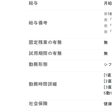
給与
月給制
※1
※「
給与備考
※
※
固定残業の有無
無
試用期間の有無
無
勤務形態
シ
[1直
[2直
勤務時間詳細
[3直
5勤
社会保険
健康