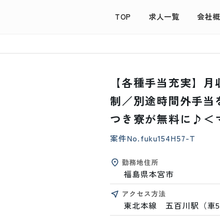
TOP
求人一覧
会社
【各種手当充実】月
制／別途時間外手当
つき寮が無料に♪＜
案件No.
fuku154H57-T
勤務地住所
福島県本宮市
アクセス方法
東北本線　五百川駅（車