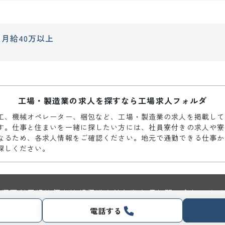
上
月給40万以上
工場・製造業の求人を探すなら工場求人フォルダ
工、機械オペレーター、梱包など、工場・製造業の求人を掲載して
す。仕事と住まいを一緒に探したい方には、社員寮付きの求人や寮
なるため、各求人情報をご確認ください。地元で通勤できる仕事か
探しください。
社概要
利用規約
個人情報保護方針
免責事項
お問い合わせ
サイ
電話する
© 2026 Nippon Manufacturing Service Corporation. All Rights Reserved.