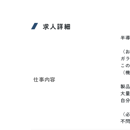
求人詳細
半
〈お
ガラ
この
（機
仕事内容
製品
大
自分
〈必
不問