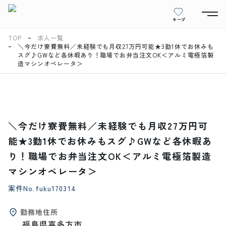
キープ
TOP
求人一覧
＼今だけ寮費無料／未経験でも月収27万円可能★3勤1休でお休みも
スグ♪GWなど各休暇あり！職場でお弁当注文OK＜アルミ電極箔製
造マシンオペレータ＞
＼今だけ寮費無料／未経験でも月収27万円可
能★3勤1休でお休みもスグ♪GWなど各休暇あ
り！職場でお弁当注文OK＜アルミ電極箔製造
マシンオペレータ＞
案件No.
fuku170314
勤務地住所
福島県喜多方市