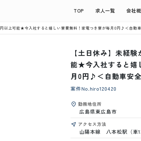
TOP
求人一覧
会社
万円以上可能★今入社すると嬉しい寮費無料！家電つき寮が毎月0円♪＜自動
【土日休み】未経験
能★今入社すると嬉
月0円♪＜自動車安
案件No.
hiro120420
勤務地住所
広島県東広島市
アクセス方法
山陽本線　八本松駅（車