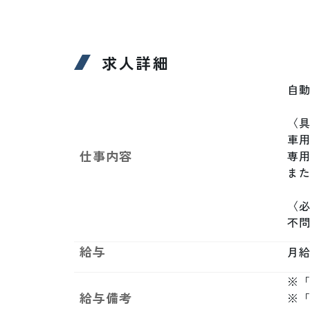
求人詳細
自動
〈具
車
仕事内容
専用
ま
〈必
不
給与
月給制
※「
給与備考
※