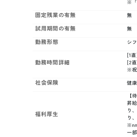
※
固定残業の有無
無
試用期間の有無
無
勤務形態
シ
[1直
勤務時間詳細
[2直
※
社会保険
健康
【待
昇給
り
福利厚生
り、
※
一部