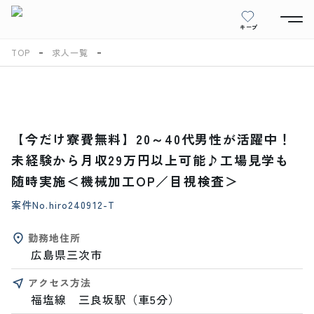
キープ
TOP
求人一覧
【今だけ寮費無料】20～40代男性が活躍中！
未経験から月収29万円以上可能♪工場見学も
随時実施＜機械加工OP／目視検査＞
案件No.
hiro240912-T
勤務地住所
広島県三次市
アクセス方法
福塩線　三良坂駅（車5分）