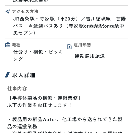
アクセス方法
JR西条駅・寺家駅（車20分）／吉川循環線　芸陽
バス　＊送迎バスあり（寺家駅or西条駅or西条中
央セブン）
職種
雇用形態
仕分け・梱包・ピッキ
無期雇用派遣
ング
求人詳細
仕事内容
【半導体製品の梱包・運搬業務】

以下の作業をお任せします！

・製品用の新品Wafer、他工場から送られてきた製
品の運搬業務
