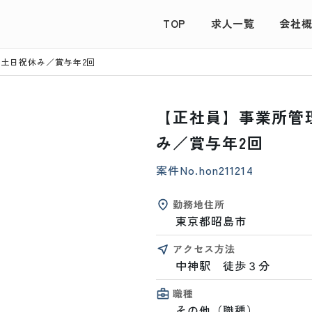
TOP
求人一覧
会社
／土日祝休み／賞与年2回
【正社員】事業所管理
み／賞与年2回
案件No.
hon211214
勤務地住所
東京都昭島市
アクセス方法
中神駅　徒歩３分
職種
その他（職種）