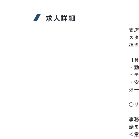
求人詳細
支店
スタ
担
【具
・勤
・モ
・安
※一
○リ
事
話
＜意