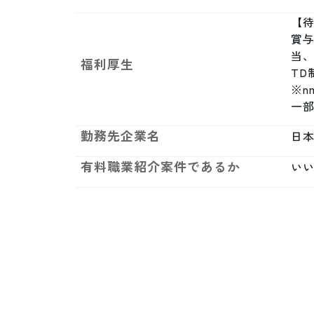
【待
賞
当、
福利厚生
TD
※
一部
勤務先企業名
日
有料職業紹介案件であるか
い