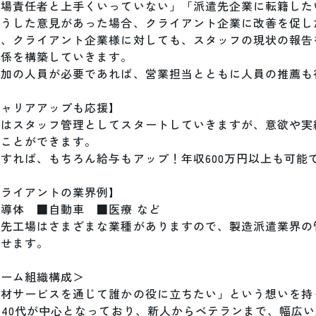
現場責任者と上手くいっていない」「派遣先企業に転籍したい
こうした意見があった場合、クライアント企業に改善を促し
た、クライアント企業様に対しても、スタッフの現状の報告
係を構築していきます。

追加の人員が必要であれば、営業担当とともに人員の推薦も行
ャリアアップも応援】

ずはスタッフ管理としてスタートしていきますが、意欲や実
ことができます。

すれば、もちろん給与もアップ！年収600万円以上も可能で
ライアントの業界例】

導体　■自動車　■医療 など

遣先工場はさまざまな業種がありますので、製造派遣業界の
せます。

ーム組織構成＞

人材サービスを通じて誰かの役に立ちたい」という想いを持
～40代が中心となっており、新人からベテランまで、幅広