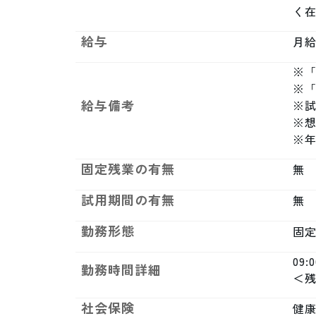
く
給与
月給制
※「
※「
給与備考
※試
※想
※年
固定残業の有無
無
試用期間の有無
無
勤務形態
固
09:
勤務時間詳細
＜残
社会保険
健康