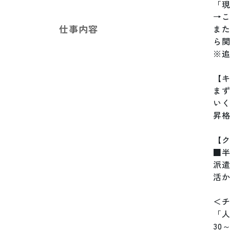
「
→
仕事内容
ま
ら関
※
【キ
ま
いく
昇格
【ク
■半
派
活か
＜チ
「
30