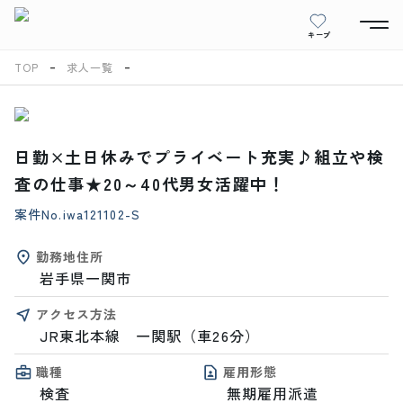
キープ
TOP
求人一覧
日勤×土日休みでプライベート充実♪組立や検
査の仕事★20～40代男女活躍中！
案件No.
iwa121102-S
勤務地住所
岩手県一関市
アクセス方法
JR東北本線　一関駅（車26分）
職種
雇用形態
検査
無期雇用派遣