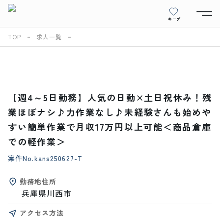
キープ
TOP
求人一覧
【週4～5日勤務】人気の日勤×土日祝休み！残
業ほぼナシ♪力作業なし♪未経験さんも始めや
すい簡単作業で月収17万円以上可能＜商品倉庫
での軽作業＞
案件No.
kans250627-T
勤務地住所
兵庫県川西市
アクセス方法