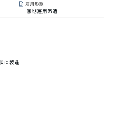
雇用形態
無期雇用派遣
に製造
