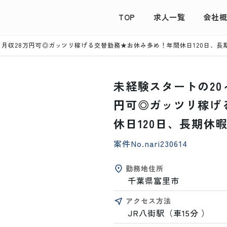
TOP
求人一覧
会社
！月収28万円可◎ガッツリ稼げる交替勤務★お休み多め！年間休日120日、長
未経験スタートの20
円可◎ガッツリ稼げ
休日120日、長期休
案件No.
nari230614
勤務地住所
千葉県富里市
アクセス方法
JR八街駅（車15分 ）