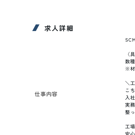
求人詳細
SC
〈具
数
※材
＼工
こち
仕事内容
入社
実務
整っ
工場
安心