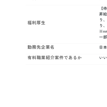
【待
昇給
り
福利厚生
り、
※
一部
勤務先企業名
日
有料職業紹介案件であるか
い