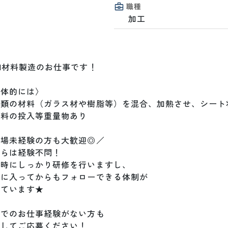
職種
加工
M材料製造のお仕事です！

体的には〉

種類の材料（ガラス材や樹脂等）を混合、加熱させ、シート状
料の投入等重量物あり

場未経験の方も大歓迎◎／

らは経験不問！

時にしっかり研修を行いますし、

に入ってからもフォローできる体制が

ています★

でのお仕事経験がない方も

してご応募ください！
