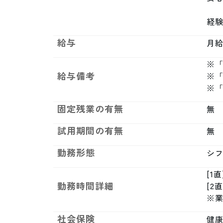
経
給与
月給制
※「
給与備考
※
※
固定残業の有無
無
試用期間の有無
無
勤務形態
シ
[1直
勤務時間詳細
[2直
※
社会保険
健康