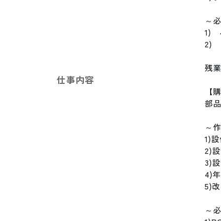
～必
1)
2)
残業
仕事内容
【購
部品
～作
1)
2)
3)
4)
5)
～必