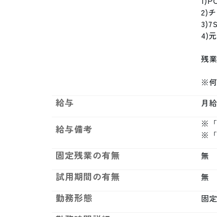
1)
2)
3)
4)
残業
※
給与
月給制
※「
給与備考
※
固定残業の有無
無
試用期間の有無
無
勤務形態
固