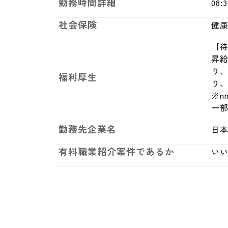
勤務時間詳細
08:
社会保険
健康
【待
昇給
り
福利厚生
り、
※
一部
勤務先企業名
日
有料職業紹介案件であるか
い