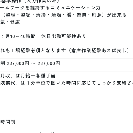
PC基本操作（入力作業のみ）

チームワークを維持するコミュニケーション力

7S（整理・整頓・清掃・清潔・躾・習慣・創意）が出来る　　
元気・健康

：月10～40時間　休日出勤可能性あり

何れも工場経験必須となります（倉庫作業経験あれば良し）
 237,000円 〜 237,000円
月収」は月給＋各種手当

「残業代」は１分単位で働いた時間に応じてしっかり支給さ
定時間制