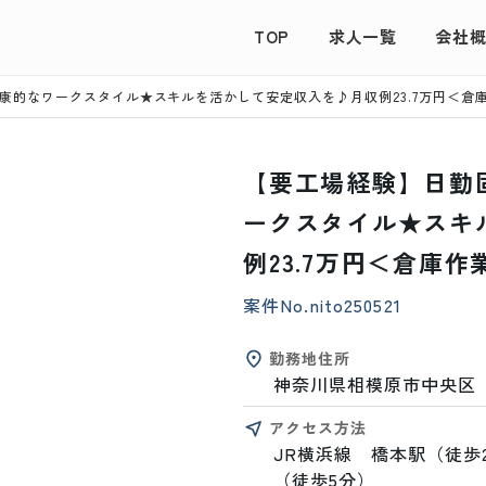
TOP
求人一覧
会社
康的なワークスタイル★スキルを活かして安定収入を♪月収例23.7万円＜倉
【要工場経験】日勤
ークスタイル★スキ
例23.7万円＜倉庫
案件No.
nito250521
勤務地住所
神奈川県相模原市中央区
アクセス方法
JR横浜線　橋本駅（徒歩
（徒歩5分）