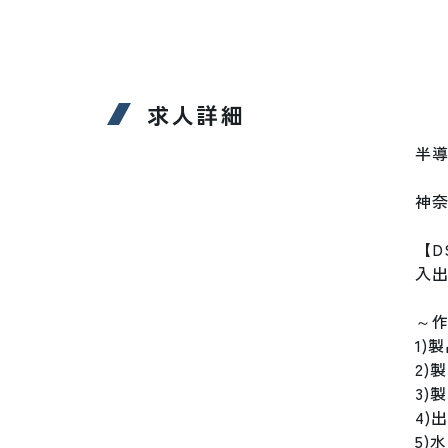
求人詳細
半
神奈
【D
入出
～作
1)
2)
3)
4)
5)