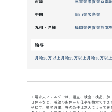
近畿
三重県
滋賀県
京都
中国
岡山県
広島県
九州・沖縄
福岡県
佐賀県
熊本
給与
月給20万以上
月給25万以上
月給30万以
工場求人フォルダでは、組立、検査・検品、加
日休みなど、希望の条件から仕事を検索できま
や給与、勤務時間、寮の条件は求人によって異