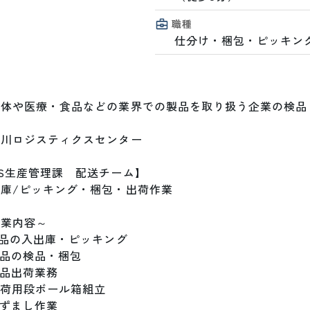
職種
仕分け・梱包・ピッキン
導体や医療・食品などの業界での製品を取り扱う企業の検品
川ロジスティクスセンター

S生産管理課　配送チーム】

庫/ピッキング・梱包・出荷作業

業内容～

製品の入出庫・ピッキング

製品の検品・梱包

製品出荷業務

出荷用段ボール箱組立

水ずまし作業
