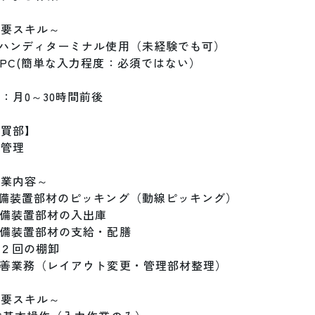
要スキル～

　ハンディターミナル使用（未経験でも可）

　PC(簡単な入力程度：必須ではない）

：月0～30時間前後

買部】

管理

業内容～

設備装置部材のピッキング（動線ピッキング）

設備装置部材の入出庫

設備装置部材の支給・配膳

年２回の棚卸

改善業務（レイアウト変更・管理部材整理）

要スキル～
