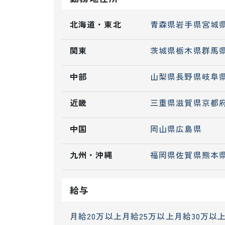
北海道・東北
青森県
岩手県
宮城
関東
茨城県
栃木県
群馬
中部
山梨県
長野県
岐阜
近畿
三重県
滋賀県
京都
中国
岡山県
広島県
九州・沖縄
福岡県
佐賀県
熊本
給与
月給20万以上
月給25万以上
月給30万以