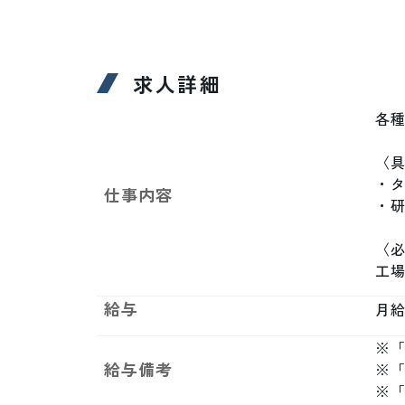
求人詳細
各種
〈具
・タ
仕事内容
・研
〈必
工
給与
月給制
※「
給与備考
※
※