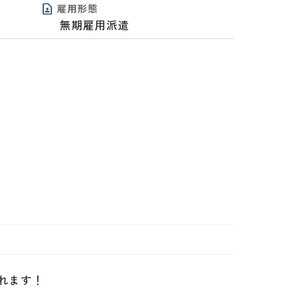
雇用形態
無期雇用派遣
ます！
