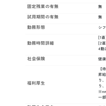
固定残業の有無
無
試用期間の有無
無
勤務形態
シ
[1直
勤務時間詳細
[2直
4勤
社会保険
健康
【待
昇給
り
福利厚生
り、
※
一部