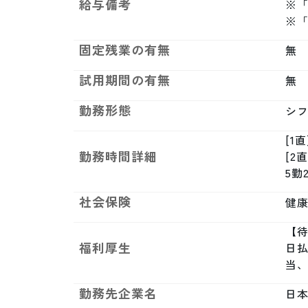
給与備考
※
※
固定残業の有無
無
試用期間の有無
無
勤務形態
シ
[1直
勤務時間詳細
[2直
5勤
社会保険
健康
【待
福利厚生
日払
当
勤務先企業名
日