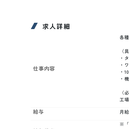
求人詳細
各種
〈具
・タ
・ワ
仕事内容
・1
・
〈必
工
給与
月給制
※「