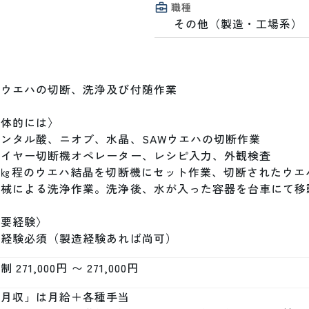
職種
その他（製造・工場系）
ウエハの切断、洗浄及び付随作業

体的には〉

ンタル酸、ニオブ、水晶、SAWウエハの切断作業

イヤー切断機オペレーター、レシピ入力、外観検査

0㎏程のウエハ結晶を切断機にセット作業、切断されたウエ
機械による洗浄作業。洗浄後、水が入った容器を台車にて移動
要経験〉

場経験必須（製造経験あれば尚可）
 271,000円 〜 271,000円
月収」は月給＋各種手当
