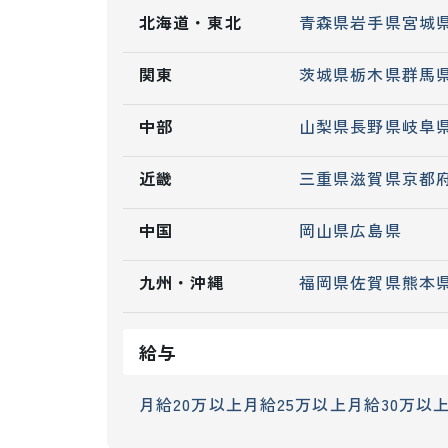
北海道・東北
青森県
岩手県
宮城
関東
茨城県
栃木県
群馬
中部
山梨県
長野県
岐阜
近畿
三重県
滋賀県
京都
中国
岡山県
広島県
九州・沖縄
福岡県
佐賀県
熊本
給与
月給20万以上
月給25万以上
月給30万以