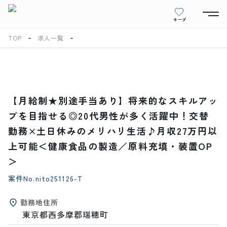
キープ
TOP
求人一覧
【月給制★別途手当あり】将来的なスキルアッ
プを目指せる◎20代男性が多く活躍中！交替
勤務×土日休みのメリハリ生活♪月収27万円以
上可能＜健康食品の製造／原料充填・装置OP
＞
案件No.
nito251126-T
勤務地住所
東京都西多摩郡瑞穂町