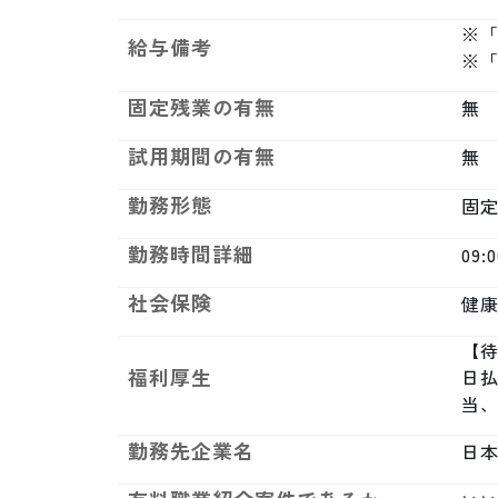
※「
給与備考
※
固定残業の有無
無
試用期間の有無
無
勤務形態
固
勤務時間詳細
09:
社会保険
健康
【待
福利厚生
日払
当
勤務先企業名
日