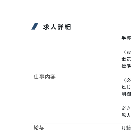
求人詳細
半導
〈お
電
標準
仕事内容
〈必
ね
制御
※ク
恩
給与
月給制