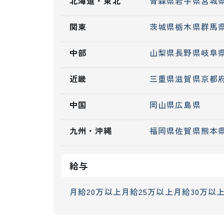
北海道・東北
青森県
岩手県
宮城
関東
茨城県
栃木県
群馬
中部
山梨県
長野県
岐阜
近畿
三重県
滋賀県
京都
中国
岡山県
広島県
九州・沖縄
福岡県
佐賀県
熊本
給与
月給20万以上
月給25万以上
月給30万以