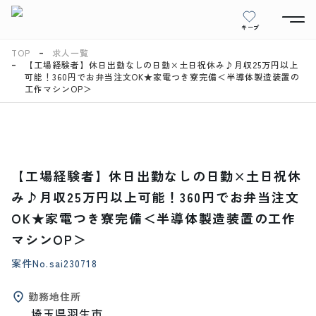
キープ
TOP
求人一覧
【工場経験者】休日出勤なしの日勤×土日祝休み♪月収25万円以上
可能！360円でお弁当注文OK★家電つき寮完備＜半導体製造装置の
工作マシンOP＞
【工場経験者】休日出勤なしの日勤×土日祝休
み♪月収25万円以上可能！360円でお弁当注文
OK★家電つき寮完備＜半導体製造装置の工作
マシンOP＞
案件No.
sai230718
勤務地住所
埼玉県羽生市