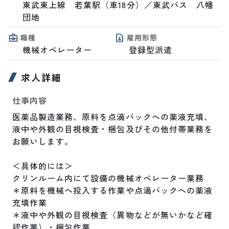
東武東上線　若葉駅（車18分）／東武バス　八幡
団地
職種
雇用形態
機械オペレーター
登録型派遣
求人詳細
仕事内容
医薬品製造業務、原料を点滴バックへの薬液充填、

液中や外観の目視検査・梱包及びその他付帯業務を

お願いします。

＜具体的には＞

クリンルーム内にて設備の機械オペレーター業務

＊原料を機械へ投入する作業や点滴バックへの薬液
充填作業

＊液中や外観の目視検査（異物などが無いかなど確
認作業）・梱包作業
