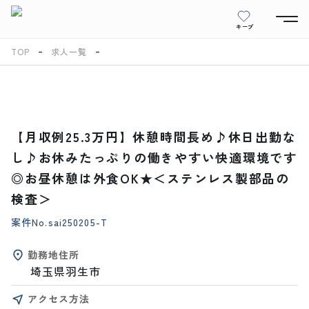
キープ
TOP
求人一覧
【月収例25.3万円】休憩時間長め♪休日出勤な
し♪お休みたっぷりの働きやすい快適環境です
◎お昼休憩は外食OK★＜ステンレス製部品の
検査＞
案件No.
sai250205-T
勤務地住所
埼玉県羽生市
アクセス方法