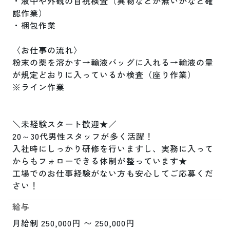
・液中や外観の目視検査（異物などが無いかなど確
認作業）

・梱包作業

〈お仕事の流れ〉

粉末の薬を溶かす→輸液バッグに入れる→輸液の量
が規定どおりに入っているか検査（座り作業）

※ライン作業

＼未経験スタート歓迎★／

20～30代男性スタッフが多く活躍！

入社時にしっかり研修を行いますし、実務に入って
からもフォローできる体制が整っています★

工場でのお仕事経験がない方も安心してご応募くだ
さい！
給与
月給制 250,000円 〜 250,000円