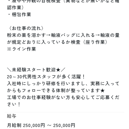
・液中や外観の目視検査（異物などが無いかなど確
認作業）

・梱包作業

〈お仕事の流れ〉

粉末の薬を溶かす→輸液バッグに入れる→輸液の量
が規定どおりに入っているか検査（座り作業）

※ライン作業

＼未経験スタート歓迎★／

20～30代男性スタッフが多く活躍！

入社時にしっかり研修を行いますし、実務に入って
からもフォローできる体制が整っています★

工場でのお仕事経験がない方も安心してご応募くだ
さい！
給与
月給制 250,000円 〜 250,000円