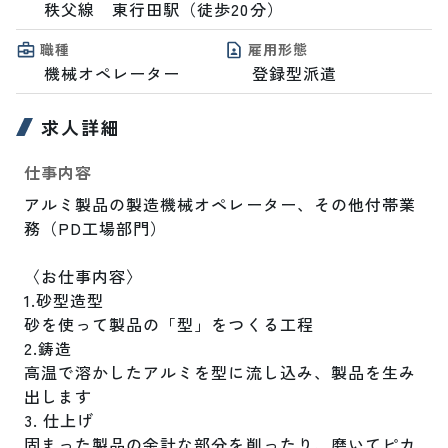
秩父線　東行田駅（徒歩20分）
職種
雇用形態
機械オペレーター
登録型派遣
求人詳細
仕事内容
アルミ製品の製造機械オペレーター、その他付帯業
務（PD工場部門）

〈お仕事内容〉

1.砂型造型

砂を使って製品の「型」をつくる工程

2.鋳造

高温で溶かしたアルミを型に流し込み、製品を生み
出します

3. 仕上げ

固まった製品の余計な部分を削ったり、磨いてピカ