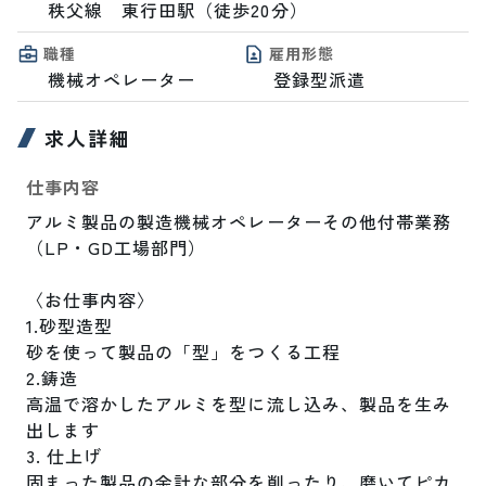
秩父線　東行田駅（徒歩20分）
職種
雇用形態
機械オペレーター
登録型派遣
求人詳細
仕事内容
アルミ製品の製造機械オペレーターその他付帯業務
（LP・GD工場部門）

〈お仕事内容〉

1.砂型造型

砂を使って製品の「型」をつくる工程

2.鋳造

高温で溶かしたアルミを型に流し込み、製品を生み
出します

3. 仕上げ

固まった製品の余計な部分を削ったり、磨いてピカ