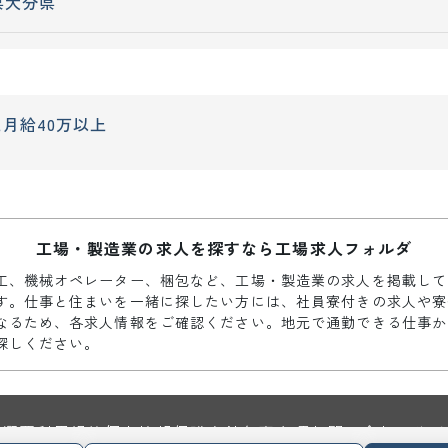
県
大分県
上
月給40万以上
工場・製造業の求人を探すなら工場求人フォルダ
工、機械オペレーター、梱包など、工場・製造業の求人を掲載して
す。仕事と住まいを一緒に探したい方には、社員寮付きの求人や寮
なるため、各求人情報をご確認ください。地元で通勤できる仕事か
探しください。
社概要
利用規約
個人情報保護方針
免責事項
お問い合わせ
サイ