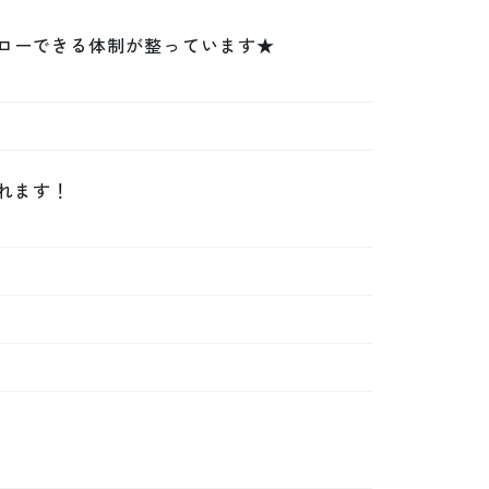
ローできる体制が整っています★

ます！
