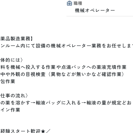
職種
機械オペレーター
薬品製造業務】

ンルーム内にて設備の機械オペレーター業務をお任せします
体的には〉

料を機械へ投入する作業や点滴バックへの薬液充填作業

中や外観の目視検査（異物などが無いかなど確認作業）

包作業

仕事の流れ〉

末の薬を溶かす→輸液バッグに入れる→輸液の量が規定どお
イン作業

経験スタート歓迎★／
