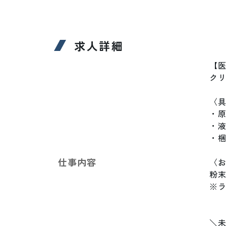
求人詳細
【医
クリ
〈具
・原
・液
・梱
仕事内容
〈お
粉
※ラ
＼未