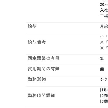
20
入
工
給与
月給制
※「
給与備考
※
※
固定残業の有無
無
試用期間の有無
無
勤務形態
シ
[1勤
勤務時間詳細
[2勤
[3勤