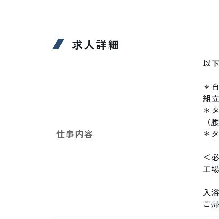
求人詳細
以下
＊自
組立
＊タ
（腰
仕事内容
＊タ
＜必
工場
入浴
ご