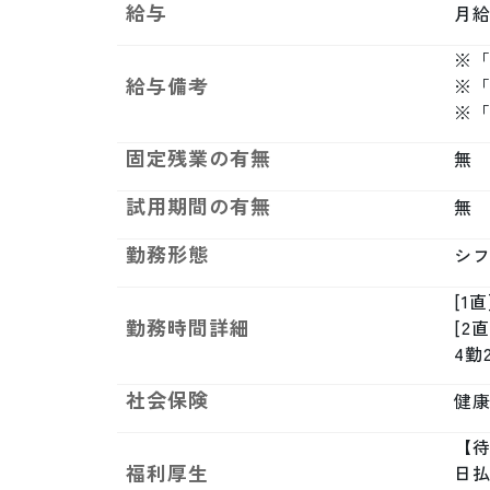
給与
月給制
※「
給与備考
※
※
固定残業の有無
無
試用期間の有無
無
勤務形態
シ
[1直
勤務時間詳細
[2直
4勤
社会保険
健康
【待
福利厚生
日払