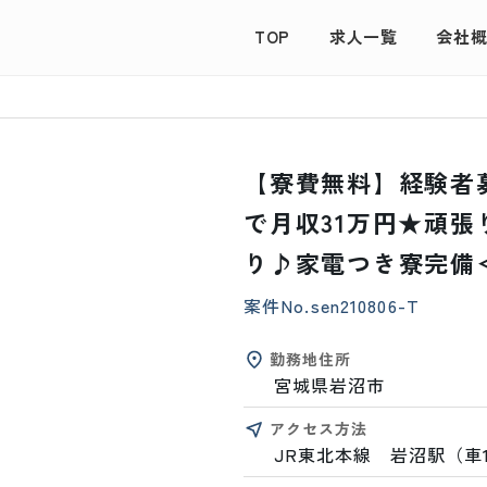
TOP
求人一覧
会社
【寮費無料】経験者
で月収31万円★頑
り♪家電つき寮完備
案件No.
sen210806-T
勤務地住所
宮城県岩沼市
アクセス方法
JR東北本線　岩沼駅（車