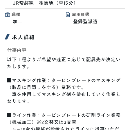
JR常磐線　相馬駅（車15分）
職種
雇用形態
加工
登録型派遣
求人詳細
仕事内容
以下工程よりご希望や適正に応じて配属先が決定い
たします。

■マスキング作業：タービンブレードのマスキング
（製品に目隠しをする）業務です。

　筆を使用してマスキング剤を塗布していく作業と
なります。　

■ライン作業：タービンブレードの研削ライン業務
（機械加工）※2交替又は3交替

　 5～10台の機械が設置されたラインに従事いただ