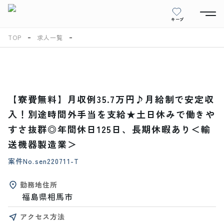
キープ
TOP
求人一覧
【寮費無料】月収例35.7万円♪月給制で安定収
入！別途時間外手当を支給★土日休みで働きや
すさ抜群◎年間休日125日、長期休暇あり＜輸
送機器製造業＞
案件No.
sen220711-T
勤務地住所
福島県相馬市
アクセス方法