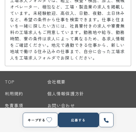
工場求人フォルダでは、組立、検査・検品、加工、機械
オペレーター、梱包など、工場・製造業の求人を掲載し
ています。未経験歓迎、高収入、日勤、夜勤、土日休み
など、希望の条件から仕事を検索できます。仕事と住ま
いを一緒に探したい方には、社員寮付きの求人や寮費無
料の工場求人もご用意しています。勤務地や給与、勤務
時間、寮の条件は求人によって異なるため、各求人情報
をご確認ください。地元で通勤できる仕事から、新しい
地域で働ける住み込みの仕事まで、自分に合った工場求
人を工場求人フォルダでお探しください。
TOP
会社概要
利用規約
個人情報保護方針
免責事項
お問い合わせ
サイトマップ
キープする
応募する
© 2026 Nippon Manufacturing Service Corporation. All Rights Reserved.