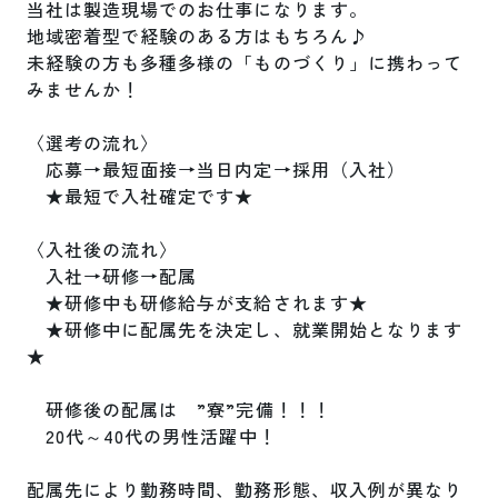
当社は製造現場でのお仕事になります。

地域密着型で経験のある方はもちろん♪

未経験の方も多種多様の「ものづくり」に携わって
みませんか！

〈選考の流れ〉

　応募→最短面接→当日内定→採用（入社）

　★最短で入社確定です★

〈入社後の流れ〉　

　入社→研修→配属

　★研修中も研修給与が支給されます★

　★研修中に配属先を決定し、就業開始となります
★

　研修後の配属は　”寮”完備！！！

　20代～40代の男性活躍中！

配属先により勤務時間、勤務形態、収入例が異なり