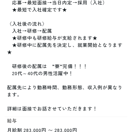
　応募→最短面接→当日内定→採用（入社）

　★最短で入社確定です★

〈入社後の流れ〉　

　入社→研修→配属

　★研修中も研修給与が支給されます★

　★研修中に配属先を決定し、就業開始となります
★

　研修後の配属は　”寮”完備！！！

　20代～40代の男性活躍中！

配属先により勤務時間、勤務形態、収入例が異なり
ます。

詳細は面接でお話させていただきます！
給与
月給制 283,000円 〜 283,000円