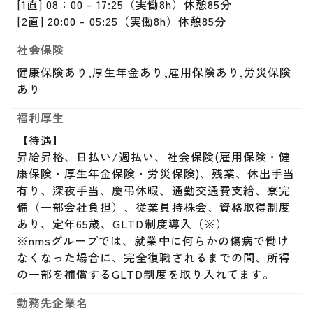
[1直] 08：00 - 17:25（実働8h）休憩85分

[2直] 20:00 - 05:25（実働8h）休憩85分
社会保険
健康保険あり,厚生年金あり,雇用保険あり,労災保険
あり
福利厚生
【待遇】

昇給昇格、日払い/週払い、社会保険(雇用保険・健
康保険・厚生年金保険・労災保険)、残業、休出手当
有り、深夜手当、慶弔休暇、通勤交通費支給、寮完
備（一部会社負担）、従業員持株会、資格取得制度
あり、定年65歳、GLTD制度導入（※）

※nmsグループでは、就業中に何らかの傷病で働け
なくなった場合に、完全復職されるまでの間、所得
の一部を補償するGLTD制度を取り入れてます。
勤務先企業名