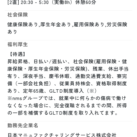
[2直] 20:30 - 5:30（実働8h）休憩60分
社会保険
健康保険あり,厚生年金あり,雇用保険あり,労災保険
あり
福利厚生
【待遇】

昇給昇格、日払い/週払い、社会保険(雇用保険・健
康保険・厚生年金保険・労災保険)、残業、休出手当
有り、深夜手当、慶弔休暇、通勤交通費支給、寮完
備（一部会社負担）、従業員持株会、資格取得制度
あり、定年65歳、GLTD制度導入（※）

※nmsグループでは、就業中に何らかの傷病で働け
なくなった場合に、完全復職されるまでの間、所得
の一部を補償するGLTD制度を取り入れてます。
勤務先企業名
日本マニュファクチャリングサービス株式会社