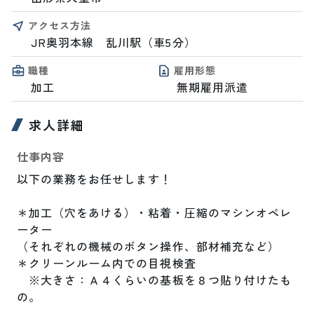
アクセス方法
JR奥羽本線　乱川駅（車5分）
職種
雇用形態
加工
無期雇用派遣
求人詳細
仕事内容
以下の業務をお任せします！

＊加工（穴をあける）・粘着・圧縮のマシンオペレ
ーター

（それぞれの機械のボタン操作、部材補充など）

＊クリーンルーム内での目視検査

　※大きさ：Ａ４くらいの基板を８つ貼り付けたも
の。
