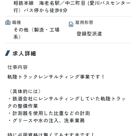
相鉄本線　海老名駅／中二町目 (愛川バスセンター
行）バス停から徒歩8分
職種
雇用形態
その他（製造・工場
登録型派遣
系）
求人詳細
仕事内容
軌陸トラックレンサルティング事業です！

〈具体的には〉

・鉄道会社にレンサルティングしていた軌陸トラッ
クの整備作業

・計測器を使用した比重などの計測

・グリースや水の注入、洗車業務

特に必用資格は無くても大丈夫です！
