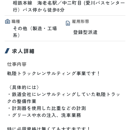
相鉄本線　海老名駅／中二町目 (愛川バスセンター
行）バス停から徒歩8分
職種
雇用形態
その他（製造・工場
登録型派遣
系）
求人詳細
仕事内容
軌陸トラックレンサルティング事業です！

〈具体的には〉

・鉄道会社にレンサルティングしていた軌陸トラッ
クの整備作業

・計測器を使用した比重などの計測

・グリースや水の注入、洗車業務

特に必用資格は無くても大丈夫です！
