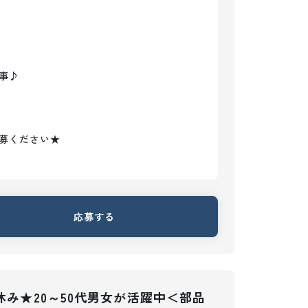
♪

募ください★
応募する
休み★20～50代男女が活躍中＜部品