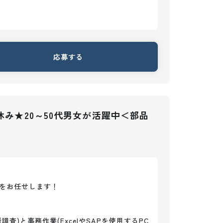
応募する
休み★20～50代男女が活躍中＜部品
をお任せします！

)と事務作業(ExcelやSAPを使用するPC