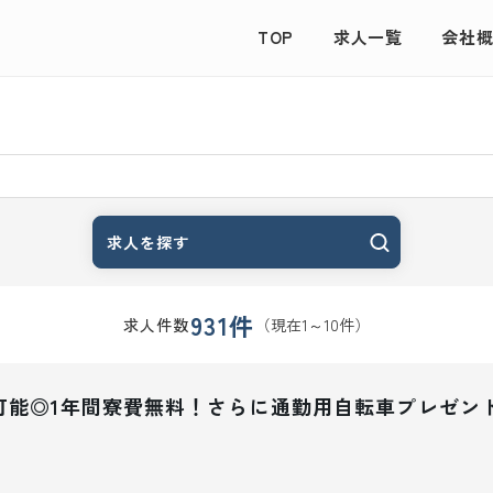
TOP
求人一覧
会社
求人を探す
931
件
（現在
1
～
10
件）
求人件数
可能◎1年間寮費無料！さらに通勤用自転車プレゼン