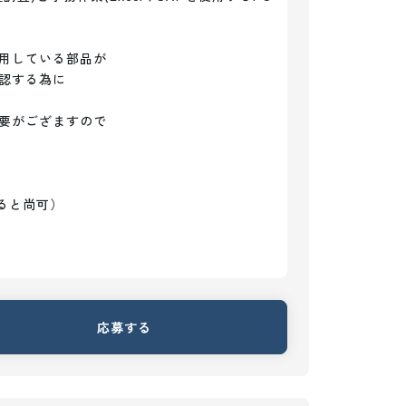
用している部品が

認する為に

要がござますので

ると尚可）

応募する