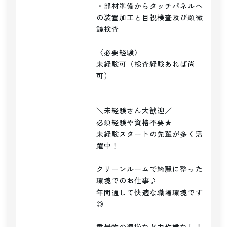
・部材準備からタッチパネルへ
の装置加工と目視検査及び顕微
鏡検査

〈必要経験〉

未経験可（検査経験あれば尚
可）

＼未経験さん大歓迎／

必須経験や資格不要★

未経験スタートの先輩が多く活
躍中！

クリーンルームで綺麗に整った
環境でのお仕事♪

年間通して快適な職場環境です
◎
