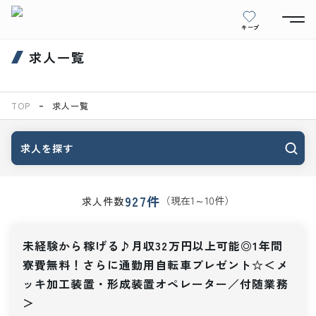
キープ
求人一覧
TOP
求人一覧
求人を探す
927
件
（現在
1
～
10
件）
求人件数
未経験から稼げる♪月収32万円以上可能◎1年間
寮費無料！さらに通勤用自転車プレゼント☆＜メ
ッキ加工装置・形成装置オペレーター／付随業務
＞