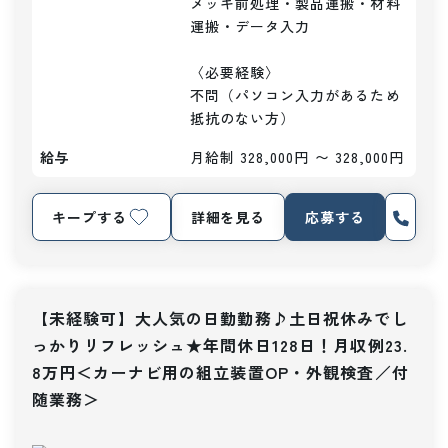
メッキ前処理・製品運搬・材料
運搬・データ入力

〈必要経験〉

不問（パソコン入力があるため
抵抗のない方）
給与
月給制 328,000円 〜 328,000円
キープする
詳細を見る
応募する
【未経験可】大人気の日勤勤務♪土日祝休みでし
っかりリフレッシュ★年間休日128日！月収例23.
8万円＜カーナビ用の組立装置OP・外観検査／付
随業務＞