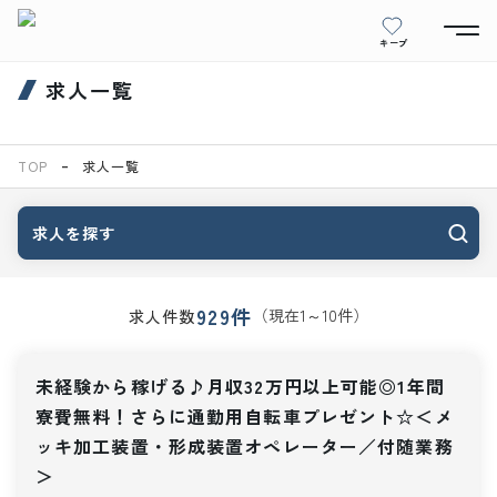
キープ
求人一覧
TOP
求人一覧
求人を探す
929
件
（現在
1
～
10
件）
求人件数
未経験から稼げる♪月収32万円以上可能◎1年間
寮費無料！さらに通勤用自転車プレゼント☆＜メ
ッキ加工装置・形成装置オペレーター／付随業務
＞