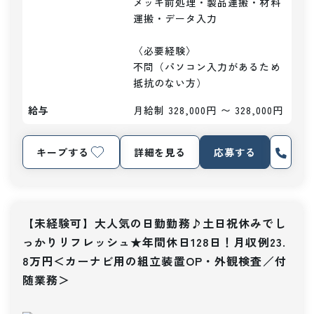
メッキ前処理・製品運搬・材料
運搬・データ入力

〈必要経験〉

不問（パソコン入力があるため
抵抗のない方）
給与
月給制 328,000円 〜 328,000円
キープする
詳細を見る
応募する
【未経験可】大人気の日勤勤務♪土日祝休みでし
っかりリフレッシュ★年間休日128日！月収例23.
8万円＜カーナビ用の組立装置OP・外観検査／付
随業務＞