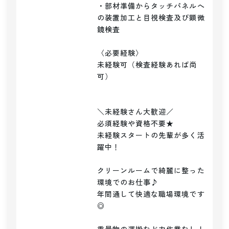
・部材準備からタッチパネルへ
の装置加工と目視検査及び顕微
鏡検査

〈必要経験〉

未経験可（検査経験あれば尚
可）

＼未経験さん大歓迎／

必須経験や資格不要★

未経験スタートの先輩が多く活
躍中！

クリーンルームで綺麗に整った
環境でのお仕事♪

年間通して快適な職場環境です
◎
