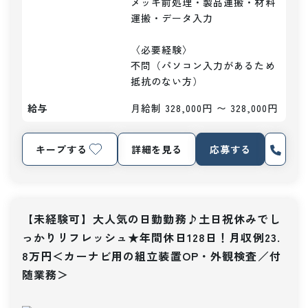
メッキ前処理・製品運搬・材料
運搬・データ入力

〈必要経験〉

不問（パソコン入力があるため
抵抗のない方）
給与
月給制 328,000円 〜 328,000円
キープする
詳細を見る
応募する
【未経験可】大人気の日勤勤務♪土日祝休みでし
っかりリフレッシュ★年間休日128日！月収例23.
8万円＜カーナビ用の組立装置OP・外観検査／付
随業務＞