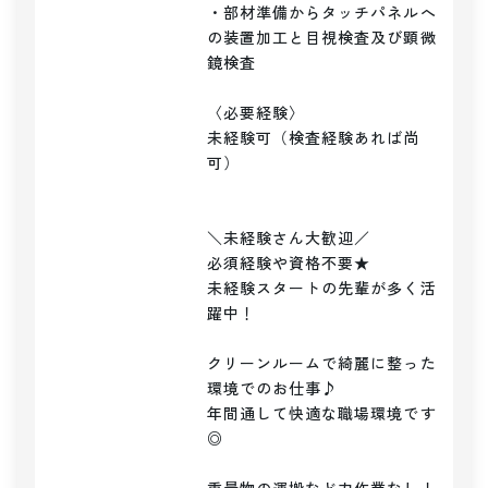
・部材準備からタッチパネルへ
の装置加工と目視検査及び顕微
鏡検査

〈必要経験〉

未経験可（検査経験あれば尚
可）

＼未経験さん大歓迎／

必須経験や資格不要★

未経験スタートの先輩が多く活
躍中！

クリーンルームで綺麗に整った
環境でのお仕事♪

年間通して快適な職場環境です
◎
