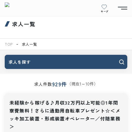
キープ
求人一覧
TOP
求人一覧
求人を探す
929
件
（現在
1
～
10
件）
求人件数
未経験から稼げる♪月収32万円以上可能◎1年間
寮費無料！さらに通勤用自転車プレゼント☆＜メ
ッキ加工装置・形成装置オペレーター／付随業務
＞