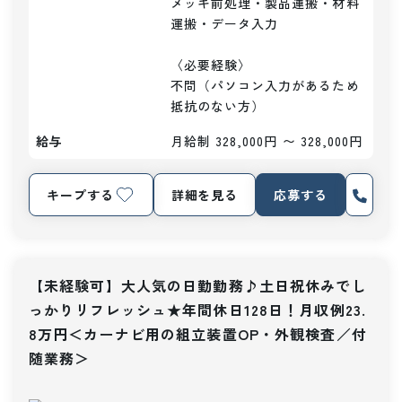
メッキ前処理・製品運搬・材料
運搬・データ入力

〈必要経験〉

不問（パソコン入力があるため
抵抗のない方）
給与
月給制 328,000円 〜 328,000円
キープする
詳細を見る
応募する
【未経験可】大人気の日勤勤務♪土日祝休みでし
っかりリフレッシュ★年間休日128日！月収例23.
8万円＜カーナビ用の組立装置OP・外観検査／付
随業務＞