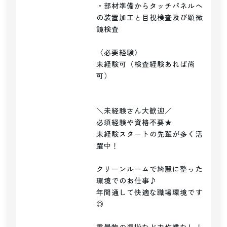
・部材準備からタッチパネルへ
の装置加工と目視検査及び顕微
鏡検査

〈必要経験〉

未経験可（検査経験あれば尚
可）

＼未経験さん大歓迎／

必須経験や資格不要★

未経験スタートの先輩が多く活
躍中！

クリーンルームで綺麗に整った
環境でのお仕事♪

年間通して快適な職場環境です
◎
