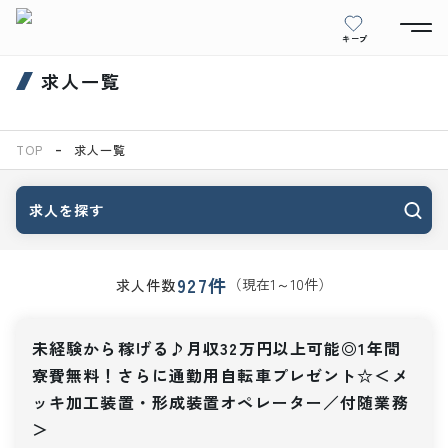
キープ
求人一覧
TOP
求人一覧
求人を探す
927
件
（現在
1
～
10
件）
求人件数
未経験から稼げる♪月収32万円以上可能◎1年間
寮費無料！さらに通勤用自転車プレゼント☆＜メ
ッキ加工装置・形成装置オペレーター／付随業務
＞