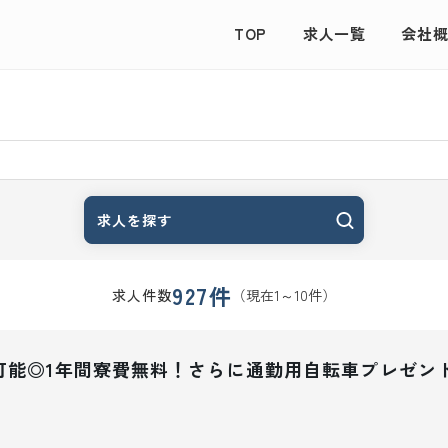
TOP
求人一覧
会社
求人を探す
927
件
（現在
1
～
10
件）
求人件数
可能◎1年間寮費無料！さらに通勤用自転車プレゼン