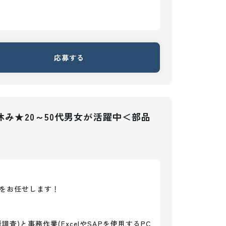
応募する
休み★20～50代男女が活躍中＜部品
をお任せします！

)と事務作業(ExcelやSAPを使用するPC