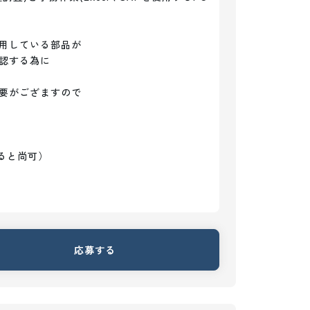
用している部品が

認する為に

要がござますので

ると尚可）

応募する