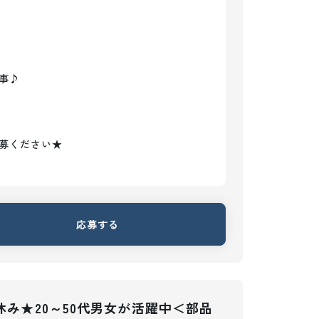
♪

募ください★
応募する
休み★20～50代男女が活躍中＜部品