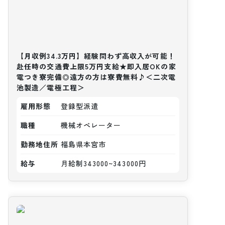
【月収例34.3万円】経験問わず高収入が可能！
赴任時の交通費上限5万円支給★即入居OKの家
電つき寮完備◎遠方の方は寮費無料♪＜二次電
池製造／電極工程＞
雇用形態
登録型派遣
職種
機械オペレーター
勤務地住所
福島県本宮市
給与
月給制343000~343000円