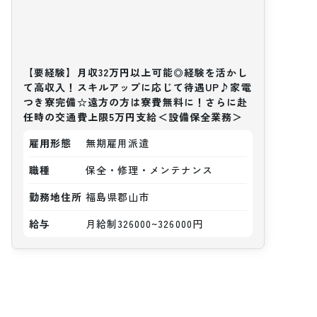
【要経験】月収32万円以上可能◎経験を活かし
て高収入！スキルアップに応じて待遇UP♪家電
つき寮完備☆遠方の方は寮費無料に！さらに赴
任時の交通費上限5万円支給＜設備保全業務＞
雇用形態
無期雇用派遣
職種
保全・修理・メンテナンス
勤務地住所
福島県郡山市
給与
月給制326000~326000円