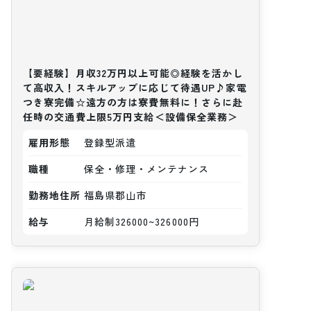
【要経験】月収32万円以上可能◎経験を活かし
て高収入！スキルアップに応じて待遇UP♪家電
つき寮完備☆遠方の方は寮費無料に！さらに赴
任時の交通費上限5万円支給＜設備保全業務＞
雇用形態
登録型派遣
職種
保全・修理・メンテナンス
勤務地住所
福島県郡山市
給与
月給制326000~326000円