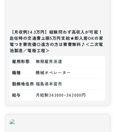
【月収例34.3万円】経験問わず高収入が可能！
赴任時の交通費上限5万円支給★即入居OKの家
電つき寮完備◎遠方の方は寮費無料♪＜二次電
池製造／電極工程＞
雇用形態
無期雇用派遣
職種
機械オペレーター
勤務地住所
福島県本宮市
給与
月給制343000~343000円