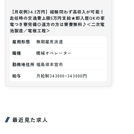
【月収例34.3万円】経験問わず高収入が可能！
赴任時の交通費上限5万円支給★即入居OKの家
電つき寮完備◎遠方の方は寮費無料♪＜二次電
池製造／電極工程＞
雇用形態
無期雇用派遣
職種
機械オペレーター
勤務地住所
福島県本宮市
給与
月給制343000~343000円
最近見た求人