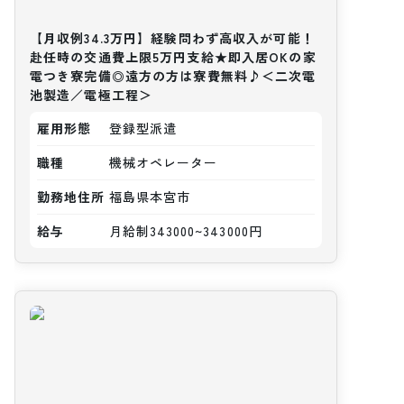
【月収例34.3万円】経験問わず高収入が可能！
赴任時の交通費上限5万円支給★即入居OKの家
電つき寮完備◎遠方の方は寮費無料♪＜二次電
池製造／電極工程＞
雇用形態
登録型派遣
職種
機械オペレーター
勤務地住所
福島県本宮市
給与
月給制343000~343000円