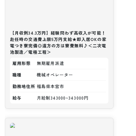
【月収例34.3万円】経験問わず高収入が可能！
赴任時の交通費上限5万円支給★即入居OKの家
電つき寮完備◎遠方の方は寮費無料♪＜二次電
池製造／電極工程＞
雇用形態
無期雇用派遣
職種
機械オペレーター
勤務地住所
福島県本宮市
給与
月給制343000~343000円