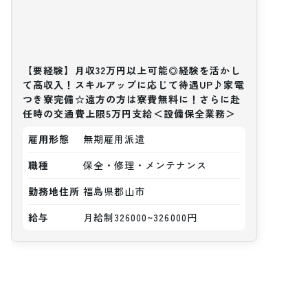
【要経験】月収32万円以上可能◎経験を活かし
て高収入！スキルアップに応じて待遇UP♪家電
つき寮完備☆遠方の方は寮費無料に！さらに赴
任時の交通費上限5万円支給＜設備保全業務＞
雇用形態
無期雇用派遣
職種
保全・修理・メンテナンス
勤務地住所
福島県郡山市
給与
月給制326000~326000円