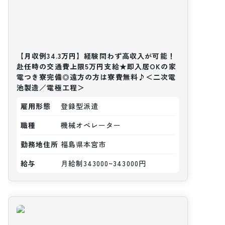
【月収例34.3万円】経験問わず高収入が可能！
赴任時の交通費上限5万円支給★即入居OKの家
電つき寮完備◎遠方の方は寮費無料♪＜二次電
池製造／電極工程＞
雇用形態
登録型派遣
職種
機械オペレーター
勤務地住所
福島県本宮市
給与
月給制343000~343000円