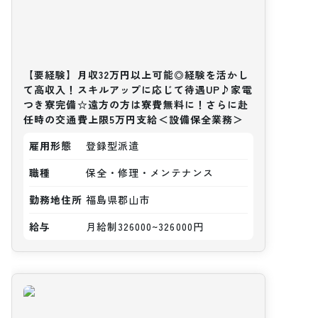
【要経験】月収32万円以上可能◎経験を活かし
て高収入！スキルアップに応じて待遇UP♪家電
つき寮完備☆遠方の方は寮費無料に！さらに赴
任時の交通費上限5万円支給＜設備保全業務＞
雇用形態
登録型派遣
職種
保全・修理・メンテナンス
勤務地住所
福島県郡山市
給与
月給制326000~326000円