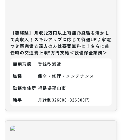
【要経験】月収32万円以上可能◎経験を活かし
て高収入！スキルアップに応じて待遇UP♪家電
つき寮完備☆遠方の方は寮費無料に！さらに赴
任時の交通費上限5万円支給＜設備保全業務＞
雇用形態
登録型派遣
職種
保全・修理・メンテナンス
勤務地住所
福島県郡山市
給与
月給制326000~326000円