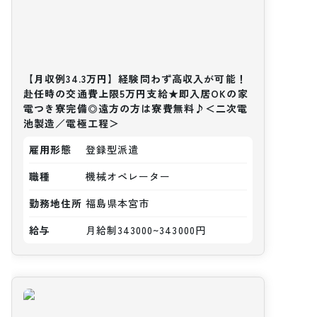
【月収例34.3万円】経験問わず高収入が可能！
赴任時の交通費上限5万円支給★即入居OKの家
電つき寮完備◎遠方の方は寮費無料♪＜二次電
池製造／電極工程＞
雇用形態
登録型派遣
職種
機械オペレーター
勤務地住所
福島県本宮市
給与
月給制343000~343000円