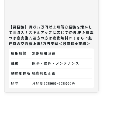
【要経験】月収32万円以上可能◎経験を活かし
て高収入！スキルアップに応じて待遇UP♪家電
つき寮完備☆遠方の方は寮費無料に！さらに赴
任時の交通費上限5万円支給＜設備保全業務＞
雇用形態
無期雇用派遣
職種
保全・修理・メンテナンス
勤務地住所
福島県郡山市
給与
月給制326000~326000円