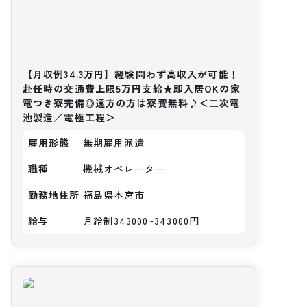
【月収例34.3万円】経験問わず高収入が可能！
赴任時の交通費上限5万円支給★即入居OKの家
電つき寮完備◎遠方の方は寮費無料♪＜二次電
池製造／電極工程＞
雇用形態
無期雇用派遣
職種
機械オペレーター
勤務地住所
福島県本宮市
給与
月給制343000~343000円