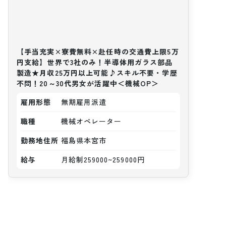
【手当充実×寮費無料×赴任時の交通費上限5万
円支給】世界で3社のみ！半導体用ガラス部品
製造★月収25万円以上可能♪スキル不要・学歴
不問！20～30代男女が活躍中＜機械OP＞
雇用形態
無期雇用派遣
職種
機械オペレーター
勤務地住所
福島県本宮市
給与
月給制259000~259000円