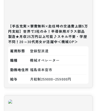
【手当充実×寮費無料×赴任時の交通費上限5万
円支給】世界で3社のみ！半導体用ガラス部品
製造★月収25万円以上可能♪スキル不要・学歴
不問！20～30代男女が活躍中＜機械OP＞
雇用形態
登録型派遣
職種
機械オペレーター
勤務地住所
福島県本宮市
給与
月給制259000~259000円