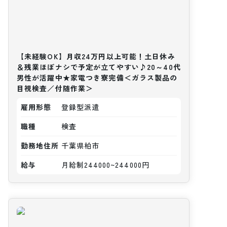
【未経験OK】月収24万円以上可能！土日休み
＆残業ほぼナシで予定が立てやすい♪20～40代
男性が活躍中★家電つき寮完備＜ガラス製品の
目視検査／付随作業＞
雇用形態
登録型派遣
職種
検査
勤務地住所
千葉県柏市
給与
月給制244000~244000円