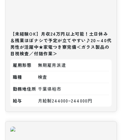
【未経験OK】月収24万円以上可能！土日休み
＆残業ほぼナシで予定が立てやすい♪20～40代
男性が活躍中★家電つき寮完備＜ガラス製品の
目視検査／付随作業＞
雇用形態
無期雇用派遣
職種
検査
勤務地住所
千葉県柏市
給与
月給制244000~244000円